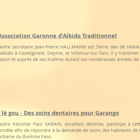
Association Garonne d'Aïkido Traditionnel
Notre secrétaire Jean-Pierre HALLMANN est 5ème dan de l'Aïkik
l'aïkido à Castelginest, Deyme, et Villemur-sur-Tarn. Il y transmet 
Japon et auprès de ses maîtres durant ses nombreuses années de 
i lè gou - Des soins dentaires pour Garango
Notre trésorier Paul SABAHI, excellent dentiste, participe à cet
fondée afin de répondre à la demande de soins des habitants 
urbaine du Burkina Faso.