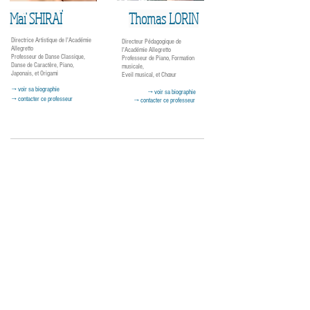
Maï SHIRAÏ
Thomas LORIN
Directrice Artistique de l'Académie
Directeur Pédagogique de
Allegretto
l'Académie Allegretto
Professeur de Danse Classique,
Professeur de Piano, Formation
Danse de Caractère, Piano,
musicale,
Japonais, et Origami
Eveil musical, et Chœur
→ voir sa biographie
→ voir sa biographie
→ contacter ce professeur
→ contacter ce professeur
Allegretto
Académie de musique, danse, et langues
Académie Allegretto
87 chemin de Lanusse, 31200 Toulouse
academie.allegretto@yahoo.com
06 16 05 46 30
※ Les lieux des activités sont
différents.
Veuillez regarder le planning.