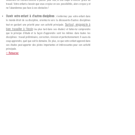
seulement un moment difficile à passer pour eux, et une étape à franchir grâce au
travail. Votre enfant a besoin que vous croyiez en ses possibilités, alors croyez-y et
ne l’abandonnez pas face à ces obstacles !
Ouvrir votre enfant à d'autres disciplines
: n’enfermez pas votre enfant dans
le monde étroit de sa discipline, orientez-le vers la découverte d'autres disciplines
Surtout, engagez-le à
tout en gardant une priorité pour son activité principale.
bien travailler à l'école
(ou plus tard dans ses études) et faites-lui comprendre
que le principe d’étude et la façon d'apprendre sont les mêmes dans toutes les
disciplines : travail préliminaire, correction, révision et perfectionnement. Il saura du
coup apprendre, quel que soit le domaine. De plus, ce que votre enfant apprend dans
ses études peut apporter des pistes importantes et intéressantes pour son activité
principale.
← Retourner
Allegretto
Académie de musique, danse, et langues
Académie Allegretto
87 chemin de Lanusse, 31200 Toulouse
academie.allegretto@yahoo.com
06 16 05 46 30
※ Les lieux des activités sont
différents.
Veuillez regarder le planning.