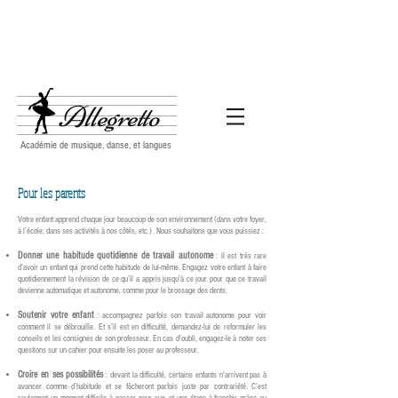
Allegretto
Académie de musique, danse, et langues
Pour les parents
Votre enfant apprend chaque jour beaucoup de son environnement (dans votre foyer,
à l’école, dans ses activités à nos côtés, etc.). Nous souhaitons que vous puissiez :
Donner une habitude quotidienne de travail autonome
: il est très rare
d’avoir un enfant qui prend cette habitude de lui-même. Engagez votre enfant à faire
quotidiennement la révision de ce qu’il a appris jusqu'à ce jour pour que ce travail
devienne automatique et autonome, comme pour le brossage des dents.
Soutenir votre enfant
: accompagnez parfois son travail autonome pour voir
comment il se débrouille. Et s’il est en difficulté, demandez-lui de reformuler les
conseils et les consignes de son professeur. En cas d'oubli, engagez-le à noter ses
questions sur un cahier pour ensuite les poser au professeur.
Croire en ses possibilités
: devant la difficulté, certains enfants n'arrivent pas à
avancer comme d’habitude et se fâcheront parfois juste par contrariété. C’est